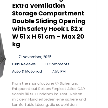
Extra Ventilation
Storage Compartment
Double Sliding Opening
with Safety Hook L 82 x
W 51 x H 61 cm – Max 20
kg
21 November, 2025
Eurbi Reviews
0 Comments
Auto & Motorrad
7:55 PM
From the manufacturer 🐶 Sicher und
Entspannt auf Reisen: Ferplast Atlas CAR
Scenic 80 SE Hundebox im Test Reisen
mit dem Hund erfordern eine sichere und
komfortable Lösung, die sowohl den